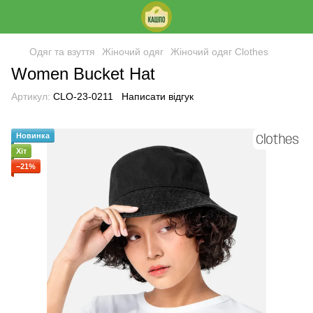
Одяг та взуття
Жіночий одяг
Жіночий одяг Clothes
Women Bucket Hat
Артикул:
CLO-23-0211
Написати відгук
Новинка
Хіт
−21%